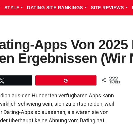
STYLE
DATING SITE RANKINGS
SITE REVIEWS
ating-Apps Von 2025 
n Ergebnissen (Wir N
222
Tweet
Pin
SHARES
r dich aus den Hunderten verfügbaren Apps kann
irklich schwierig sein, sich zu entscheiden, weil
r Dating-Apps so aussehen, als wären sie von
er überhaupt keine Ahnung vom Dating hat.